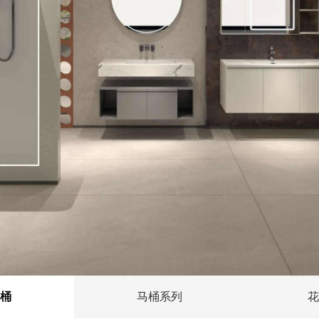
桶
马桶系列
花